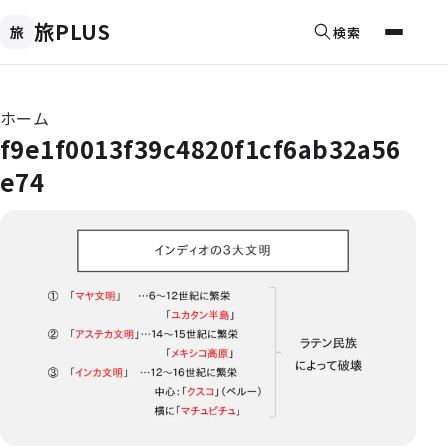
旅PLUS
旅
検索
メニュ
現在位置
ホーム
f9e1f0013f39c4820f1cf6ab32a56
e74