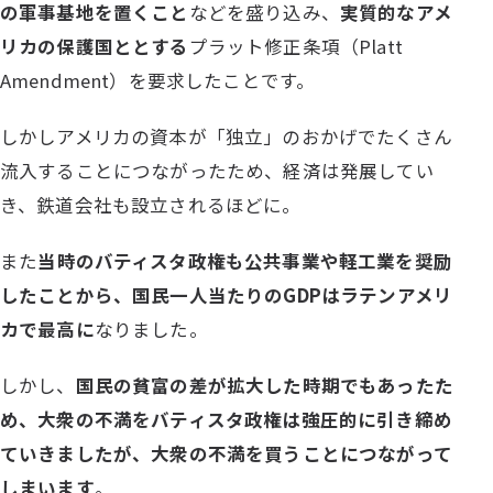
の軍事基地を置くこと
などを盛り込み、
実質的なアメ
リカの保護国ととする
プラット修正条項（Platt
Amendment）を要求したことです。
しかしアメリカの資本が「独立」のおかげでたくさん
流入することにつながったため、経済は発展してい
き、鉄道会社も設立されるほどに。
また
当時のバティスタ政権も公共事業や軽工業を奨励
したことから、国民一人当たりのGDPはラテンアメリ
カで最高に
なりました。
しかし、
国民の貧富の差が拡大した時期でもあったた
め、大衆の不満をバティスタ政権は強圧的に引き締め
ていきましたが、大衆の不満を買うことにつながって
しまいます
。