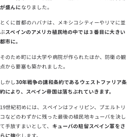
が盛んに
なりました。
とくに首都のハバナは、メキシコシティーやリマに並
ぶ
スペインのアメリカ植民地の中では３番目に大きい
都市に。
そのため町には大学や病院が作られたほか、防衛の観
点から要塞も築かれました。
しかし
30年戦争の講和条約であるウェストファリア条
約により、スペイン帝国は落ちぶれていきます。
19世紀初めには、スペインはフィリピン、プエルトリ
コなどのわずかに残った最後の植民地キューバを決し
て手放すまいとして、
キューバの駐留スペイン軍をさ
らに強
化します。